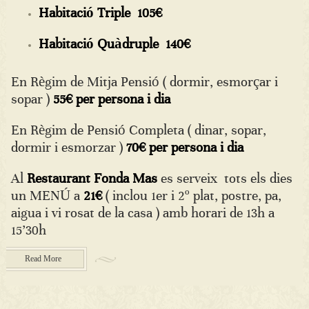
Habitació Triple 105€
Habitació Quàdruple 140€
En Règim de Mitja Pensió ( dormir, esmorçar i
sopar )
55€ per persona i dia
En Règim de Pensió Completa ( dinar, sopar,
dormir i esmorzar )
70€ per persona i dia
Al
Restaurant Fonda Mas
es serveix tots els dies
un MENÚ a
21€
( inclou 1er i 2º plat, postre, pa,
aigua i vi rosat de la casa ) amb horari de 13h a
15’30h
Read More