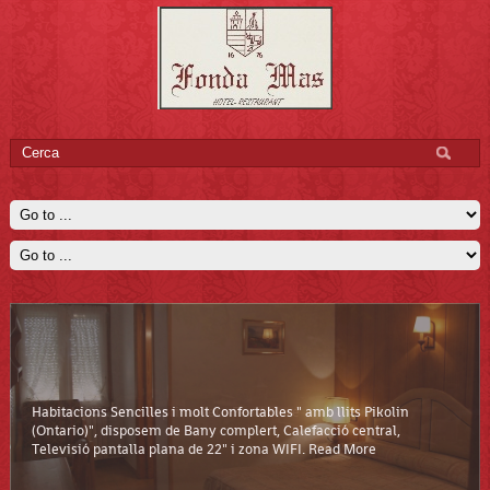
Habitacions Sencilles i molt Confortables " amb llits Pikolin
Vista de Vilaller a la primavera
Read More
(Ontario)", disposem de Bany complert, Calefacció central,
Televisió pantalla plana de 22" i zona WIFI.
Read More